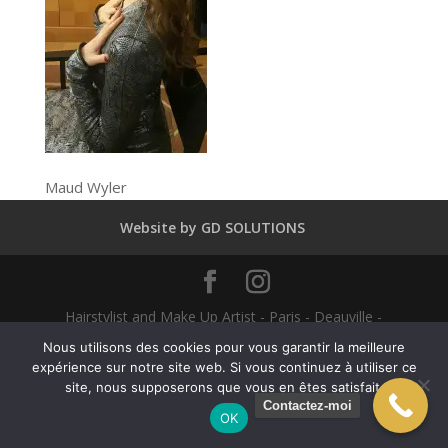
Maud Wyler
Website by GD SOLUTIONS
Hairstylist and Make Up Artist - Paris - Deauville -
Dubaï - New York - Alexandra Mathieu 2025
Nous utilisons des cookies pour vous garantir la meilleure
expérience sur notre site web. Si vous continuez à utiliser ce
site, nous supposerons que vous en êtes satisfait.
English
(
Anglais
)
Français
Contactez-moi
OK