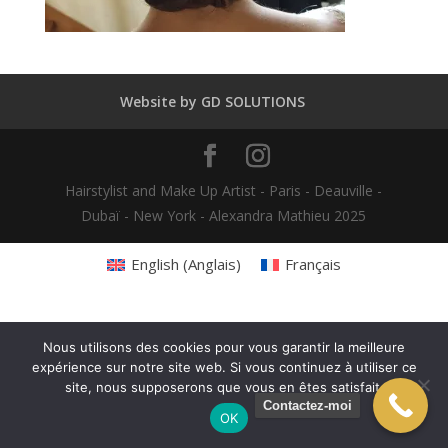
Website by GD SOLUTIONS
Hairstylist and Make Up Artist - Paris - Deauville -
Dubaï - New York - Alexandra Mathieu 2025
English
(
Anglais
)
Français
Nous utilisons des cookies pour vous garantir la meilleure
expérience sur notre site web. Si vous continuez à utiliser ce
site, nous supposerons que vous en êtes satisfait.
Contactez-moi
OK