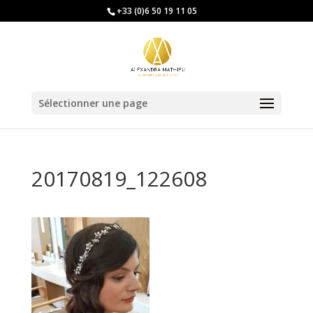
+33 (0)6 50 19 11 05
Sélectionner une page
20170819_122608