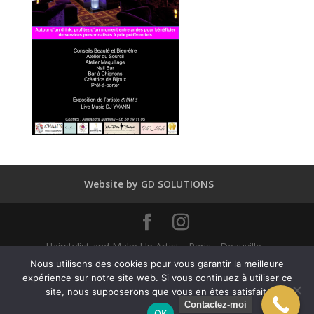
Website by GD SOLUTIONS
Hairstylist and Make Up Artist - Paris - Deauville -
Dubaï - New York - Alexandra Mathieu 2025
Nous utilisons des cookies pour vous garantir la meilleure
expérience sur notre site web. Si vous continuez à utiliser ce
site, nous supposerons que vous en êtes satisfait.
English
(
Anglais
)
Français
Contactez-moi
OK