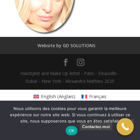
Website by GD SOLUTIONS
Hairstylist and Make Up Artist - Paris - Deauville -
Dubaï - New York - Alexandra Mathieu 2025
English
(
Anglais
)
Français
Nous utilisons des cookies pour vous garantir la meilleure
expérience sur notre site web. Si vous continuez à utiliser ce
site, nous supposerons que vous en êtes satisfait.
Contactez-moi
OK