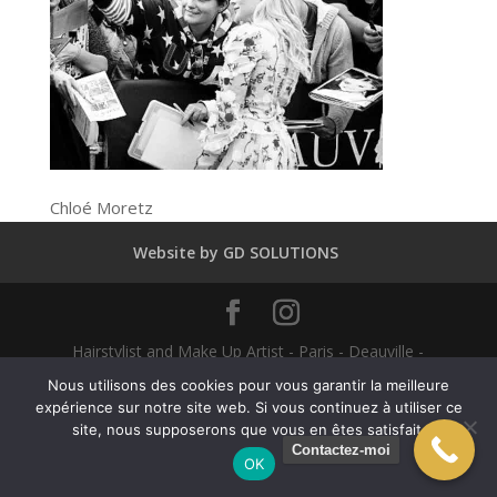
Chloé Moretz
Website by GD SOLUTIONS
Hairstylist and Make Up Artist - Paris - Deauville -
Dubaï - New York - Alexandra Mathieu 2025
Nous utilisons des cookies pour vous garantir la meilleure
expérience sur notre site web. Si vous continuez à utiliser ce
site, nous supposerons que vous en êtes satisfait.
English
(
Anglais
)
Français
Contactez-moi
OK