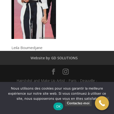
Leila Boumedjane
Website by GD SOLUTIONS
Hairstylist and Make Up Artist - Paris - Deauville -
Dubaï - New York - Alexandra Mathieu 2025
Nous utilisons des cookies pour vous garantir la meilleure
expérience sur notre site web. Si vous continuez à utiliser ce
site, nous supposerons que vous en êtes satisfait.
English
(
Anglais
)
Français
Contactez-moi
OK