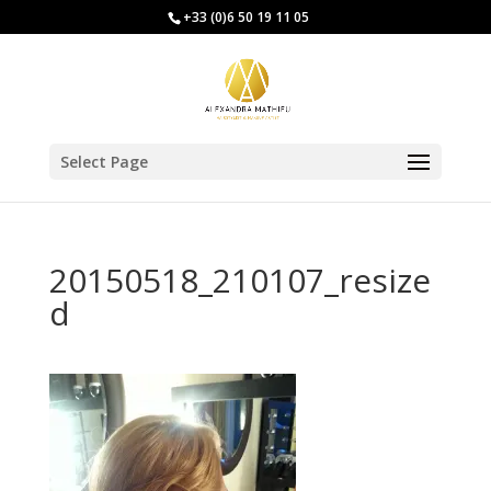
+33 (0)6 50 19 11 05
Select Page
20150518_210107_resize
d