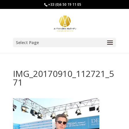
+33 (0)6 50 19 11 05
Select Page
IMG_20170910_112721_5
71