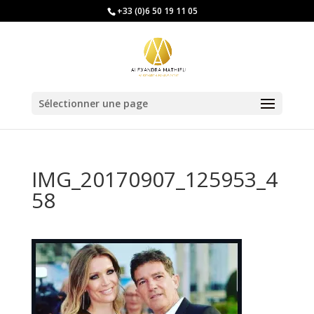
+33 (0)6 50 19 11 05
Sélectionner une page
IMG_20170907_125953_4
58