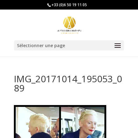
+33 (0)6 50 19 11 05
Sélectionner une page
IMG_20171014_195053_0
89