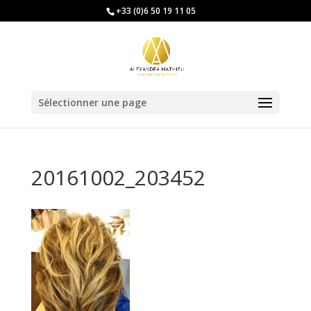
+33 (0)6 50 19 11 05
Sélectionner une page
20161002_203452