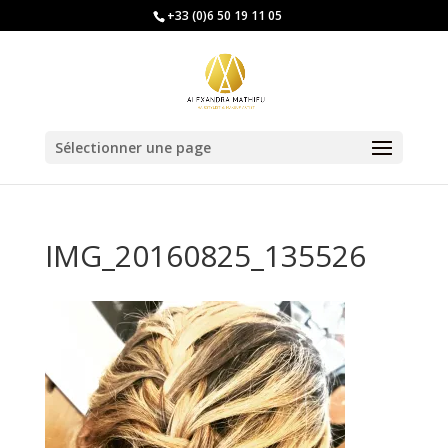
+33 (0)6 50 19 11 05
Sélectionner une page
IMG_20160825_135526