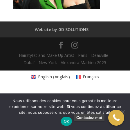
Website by GD SOLUTIONS
Hairstylist and Make Up Artist - Paris - Deauville -
Dubaï - New York - Alexandra Mathieu 2025
English
(
Anglais
)
Français
Nous utilisons des cookies pour vous garantir la meilleure
expérience sur notre site web. Si vous continuez à utiliser ce
site, nous supposerons que vous en êtes satisfait.
Contactez-moi
OK