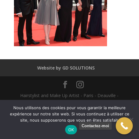
Website by GD SOLUTIONS
Hairstylist and Make Up Artist - Paris - Deauville -
Dubaï - New York - Alexandra Mathieu 2025
Nous utilisons des cookies pour vous garantir la meilleure
expérience sur notre site web. Si vous continuez à utiliser ce
English
Français
(
French
)
site, nous supposerons que vous en êtes satisfait.
Contactez-moi
OK