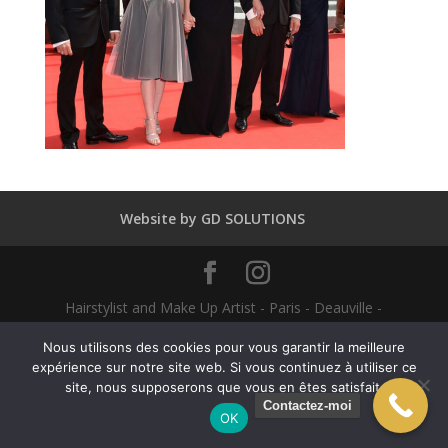
Website by GD SOLUTIONS
Hairstylist and Make Up Artist - Paris - Deauville -
Dubaï - New York - Alexandra Mathieu 2025
Nous utilisons des cookies pour vous garantir la meilleure
expérience sur notre site web. Si vous continuez à utiliser ce
English
(
Anglais
)
Français
site, nous supposerons que vous en êtes satisfait.
Contactez-moi
OK