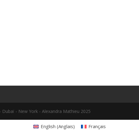
le - Dubaï - New York - Alexandra Mathieu 2025
English
(
Anglais
)
Français