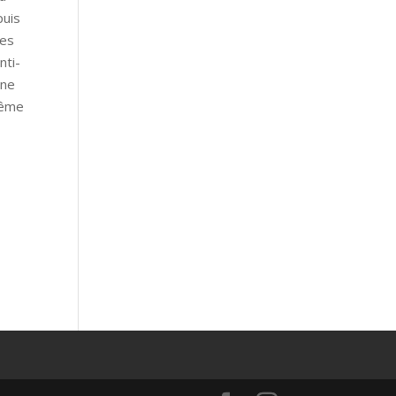
puis
des
nti-
une
même