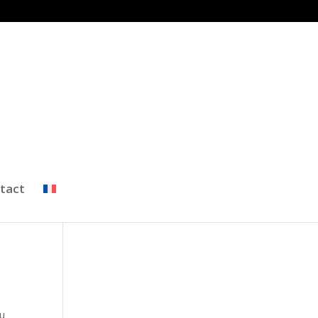
tact
au